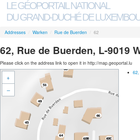
LE GÉOPORTAIL NATIONAL
DU GRAND-DUCHÉ DE LUXEMBO
Addresses
/
Warken
/
Rue de Buerden
/
62
62, Rue de Buerden, L-9019 
Please click on the address link to open it in http://map.geoportal.lu
62,
+
–