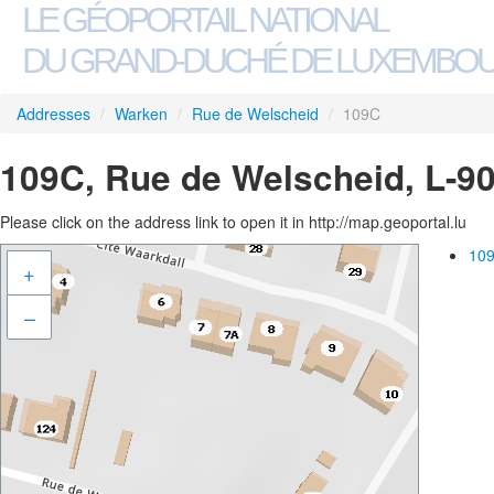
LE GÉOPORTAIL NATIONAL
DU GRAND-DUCHÉ DE LUXEMBO
Addresses
/
Warken
/
Rue de Welscheid
/
109C
109C, Rue de Welscheid, L-9
Please click on the address link to open it in http://map.geoportal.lu
109
+
–