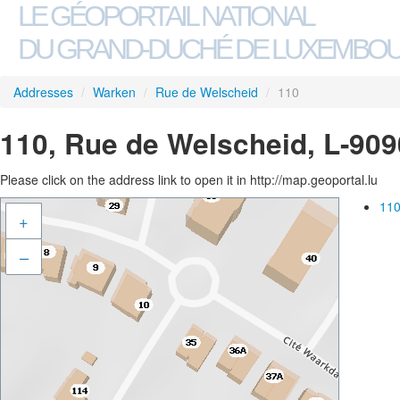
LE GÉOPORTAIL NATIONAL
DU GRAND-DUCHÉ DE LUXEMBO
Addresses
/
Warken
/
Rue de Welscheid
/
110
110, Rue de Welscheid, L-90
Please click on the address link to open it in http://map.geoportal.lu
110
+
–