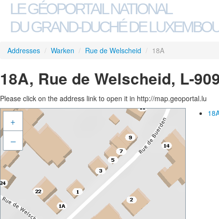
LE GÉOPORTAIL NATIONAL
DU GRAND-DUCHÉ DE LUXEMBO
Addresses
/
Warken
/
Rue de Welscheid
/
18A
18A, Rue de Welscheid, L-90
Please click on the address link to open it in http://map.geoportal.lu
18A
+
–