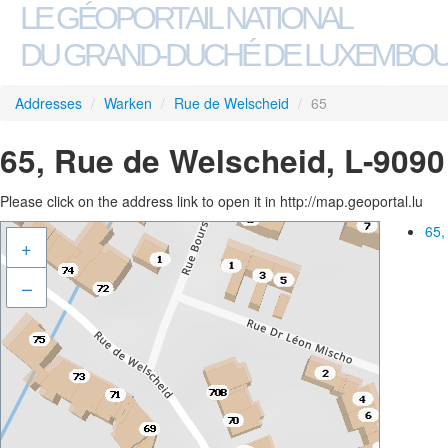
LE GÉOPORTAIL NATIONAL
DU GRAND-DUCHÉ DE LUXEMBO
Addresses
/
Warken
/
Rue de Welscheid
/
65
65, Rue de Welscheid, L-909
Please click on the address link to open it in http://map.geoportal.lu
65,
+
–