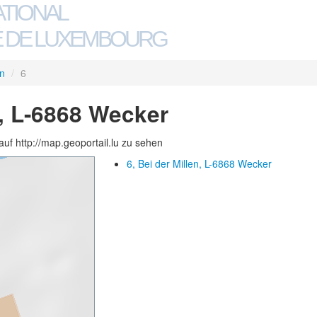
ATIONAL
 DE LUXEMBOURG
en
/
6
n, L-6868 Wecker
auf http://map.geoportail.lu zu sehen
6, Bei der Millen, L-6868 Wecker