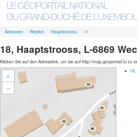
LE GÉOPORTAIL NATIONAL
DU GRAND-DUCHÉ DE LUXEMBO
Adressen
/
Wecker
/
Haaptstrooss
/
18
18, Haaptstrooss, L-6869 We
Klicken Sie auf den Adresslink, um sie auf http://map.geoportail.lu zu 
18,
+
–