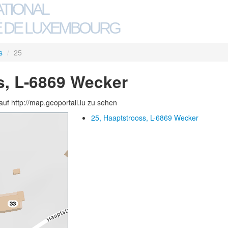
ATIONAL
 DE LUXEMBOURG
s
/
25
s, L-6869 Wecker
auf http://map.geoportail.lu zu sehen
25, Haaptstrooss, L-6869 Wecker