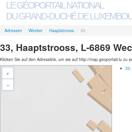
LE GÉOPORTAIL NATIONAL
DU GRAND-DUCHÉ DE LUXEMBO
Adressen
/
Wecker
/
Haaptstrooss
/
33
33, Haaptstrooss, L-6869 We
Klicken Sie auf den Adresslink, um sie auf http://map.geoportail.lu zu 
33,
+
–