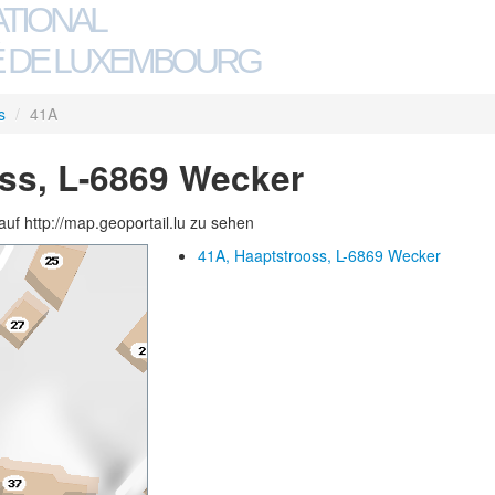
ATIONAL
 DE LUXEMBOURG
s
/
41A
ss, L-6869 Wecker
auf http://map.geoportail.lu zu sehen
41A, Haaptstrooss, L-6869 Wecker