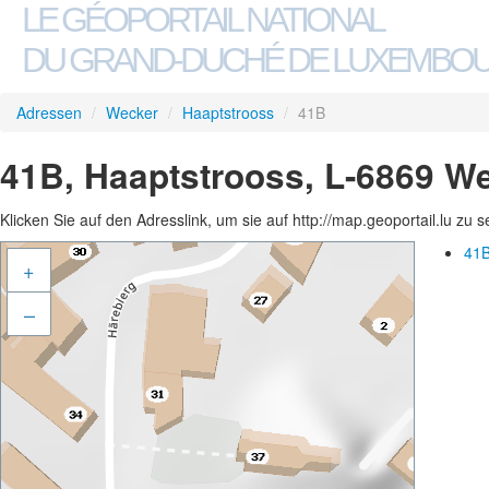
LE GÉOPORTAIL NATIONAL
DU GRAND-DUCHÉ DE LUXEMBO
Adressen
/
Wecker
/
Haaptstrooss
/
41B
41B, Haaptstrooss, L-6869 W
Klicken Sie auf den Adresslink, um sie auf http://map.geoportail.lu zu 
41B
+
–