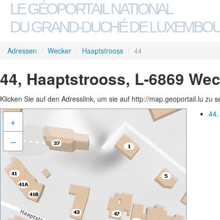
LE GÉOPORTAIL NATIONAL
DU GRAND-DUCHÉ DE LUXEMBO
Adressen
/
Wecker
/
Haaptstrooss
/
44
44, Haaptstrooss, L-6869 We
Klicken Sie auf den Adresslink, um sie auf http://map.geoportail.lu zu 
44,
+
–