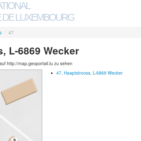
ATIONAL
 DE LUXEMBOURG
s
/
47
s, L-6869 Wecker
auf http://map.geoportail.lu zu sehen
47, Haaptstrooss, L-6869 Wecker