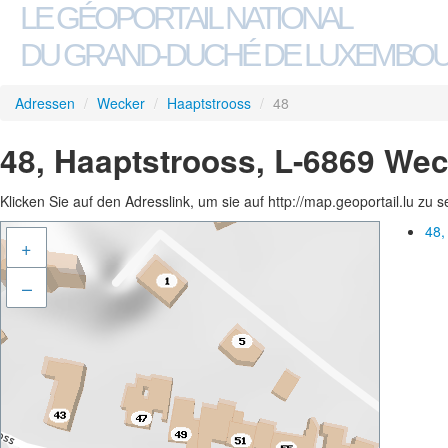
LE GÉOPORTAIL NATIONAL
DU GRAND-DUCHÉ DE LUXEMBO
Adressen
/
Wecker
/
Haaptstrooss
/
48
48, Haaptstrooss, L-6869 We
Klicken Sie auf den Adresslink, um sie auf http://map.geoportail.lu zu 
48,
+
–