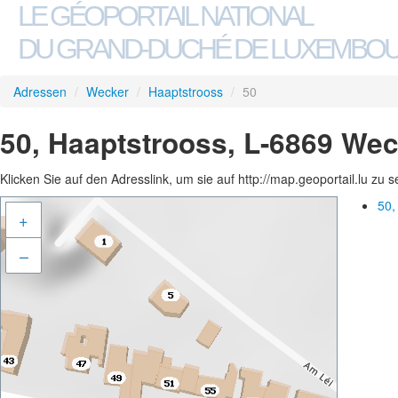
LE GÉOPORTAIL NATIONAL
DU GRAND-DUCHÉ DE LUXEMBO
Adressen
/
Wecker
/
Haaptstrooss
/
50
50, Haaptstrooss, L-6869 We
Klicken Sie auf den Adresslink, um sie auf http://map.geoportail.lu zu 
50,
+
–