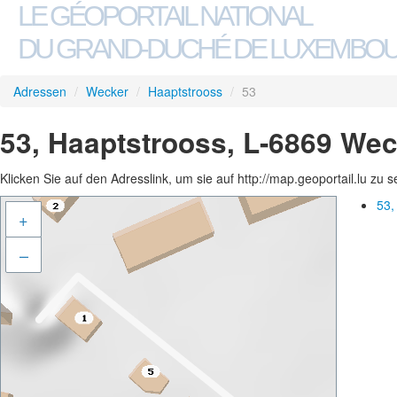
LE GÉOPORTAIL NATIONAL
DU GRAND-DUCHÉ DE LUXEMBO
Adressen
/
Wecker
/
Haaptstrooss
/
53
53, Haaptstrooss, L-6869 We
Klicken Sie auf den Adresslink, um sie auf http://map.geoportail.lu zu 
53,
+
–