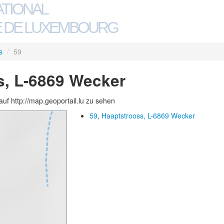
ATIONAL
 DE LUXEMBOURG
s
/
59
s, L-6869 Wecker
auf http://map.geoportail.lu zu sehen
59, Haaptstrooss, L-6869 Wecker