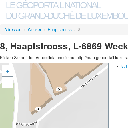
LE GÉOPORTAIL NATIONAL
DU GRAND-DUCHÉ DE LUXEMBO
Adressen
/
Wecker
/
Haaptstrooss
/
8
8, Haaptstrooss, L-6869 Weck
Klicken Sie auf den Adresslink, um sie auf http://map.geoportail.lu zu 
8, 
+
–