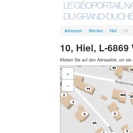
LE GÉOPORTAIL N
DU GRAND-DUCHÉ
Adressen
/
Wecker
/
Hiel
/
10
10, Hiel, L-686
Klicken Sie auf den Adresslink, um sie 
+
–