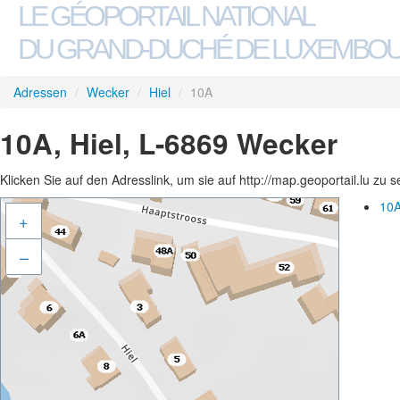
LE GÉOPORTAIL NATIONAL
DU GRAND-DUCHÉ DE LUXEMBO
Adressen
/
Wecker
/
Hiel
/
10A
10A, Hiel, L-6869 Wecker
Klicken Sie auf den Adresslink, um sie auf http://map.geoportail.lu zu 
10A
+
–