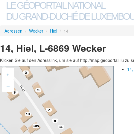
LE GÉOPORTAIL NATIONAL
DU GRAND-DUCHÉ DE LUXEMBO
Adressen
/
Wecker
/
Hiel
/
14
14, Hiel, L-6869 Wecker
Klicken Sie auf den Adresslink, um sie auf http://map.geoportail.lu zu 
14,
+
–