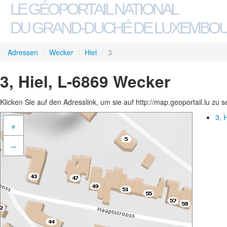
LE GÉOPORTAIL NATIONAL
DU GRAND-DUCHÉ DE LUXEMBO
Adressen
/
Wecker
/
Hiel
/
3
3, Hiel, L-6869 Wecker
Klicken Sie auf den Adresslink, um sie auf http://map.geoportail.lu zu 
3, 
+
–