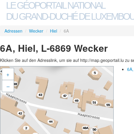
LE GÉOPORTAIL NATIONAL
DU GRAND-DUCHÉ DE LUXEMBO
Adressen
/
Wecker
/
Hiel
/
6A
6A, Hiel, L-6869 Wecker
Klicken Sie auf den Adresslink, um sie auf http://map.geoportail.lu zu 
6A,
+
–