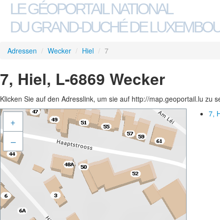
LE GÉOPORTAIL NATIONAL
DU GRAND-DUCHÉ DE LUXEMBO
Adressen
/
Wecker
/
Hiel
/
7
7, Hiel, L-6869 Wecker
Klicken Sie auf den Adresslink, um sie auf http://map.geoportail.lu zu 
7, 
+
–