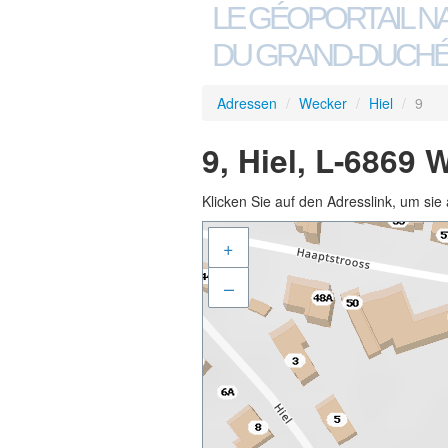
LE GÉOPORTAIL N
DU GRAND-DUCHÉ
Adressen
/
Wecker
/
Hiel
/
9
9, Hiel, L-6869 
Klicken Sie auf den Adresslink, um sie 
+
–