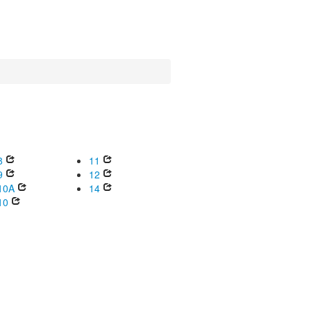
8
11
9
12
10A
14
10