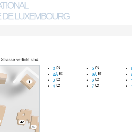
ATIONAL
 DE LUXEMBOURG
trasse verlinkt sind:
2
5
2A
6A
3
6
4
7