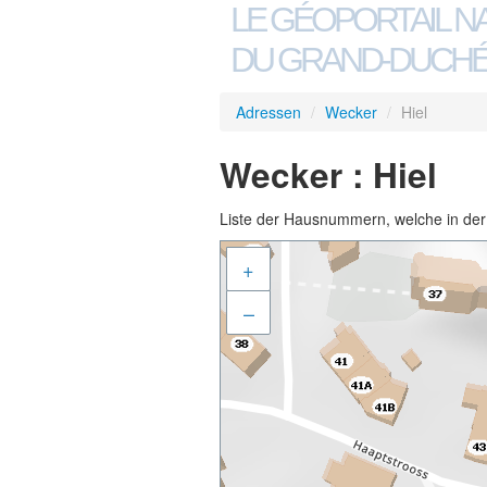
LE GÉOPORTAIL N
DU GRAND-DUCHÉ
Adressen
/
Wecker
/
Hiel
Wecker : Hiel
Liste der Hausnummern, welche in der S
+
–