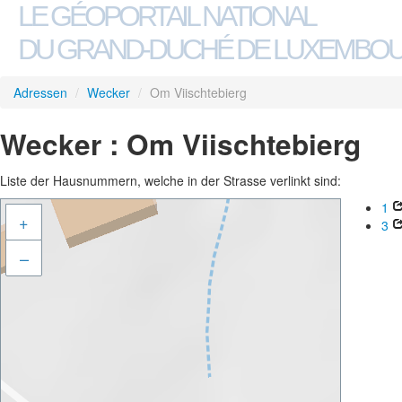
LE GÉOPORTAIL NATIONAL
DU GRAND-DUCHÉ DE LUXEMBO
Adressen
/
Wecker
/
Om Viischtebierg
Wecker : Om Viischtebierg
Liste der Hausnummern, welche in der Strasse verlinkt sind:
1
+
3
–