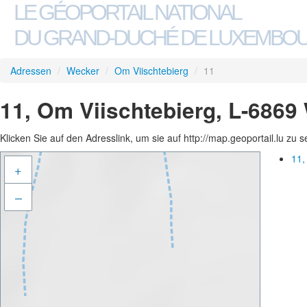
LE GÉOPORTAIL NATIONAL
DU GRAND-DUCHÉ DE LUXEMBO
Adressen
/
Wecker
/
Om Viischtebierg
/
11
11, Om Viischtebierg, L-6869
Klicken Sie auf den Adresslink, um sie auf http://map.geoportail.lu zu 
11,
+
–