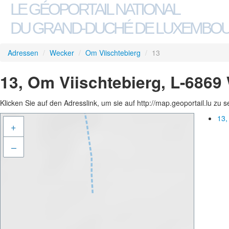
LE GÉOPORTAIL NATIONAL
DU GRAND-DUCHÉ DE LUXEMBO
Adressen
/
Wecker
/
Om Viischtebierg
/
13
13, Om Viischtebierg, L-6869
Klicken Sie auf den Adresslink, um sie auf http://map.geoportail.lu zu 
13,
+
–