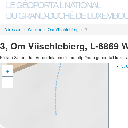
LE GÉOPORTAIL NATIONAL
DU GRAND-DUCHÉ DE LUXEMBO
Adressen
/
Wecker
/
Om Viischtebierg
/
3
3, Om Viischtebierg, L-6869 
Klicken Sie auf den Adresslink, um sie auf http://map.geoportail.lu zu 
3, 
+
–