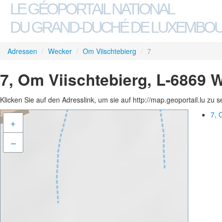
LE GÉOPORTAIL NATIONAL
DU GRAND-DUCHÉ DE LUXEMBO
Adressen
/
Wecker
/
Om Viischtebierg
/
7
7, Om Viischtebierg, L-6869 
Klicken Sie auf den Adresslink, um sie auf http://map.geoportail.lu zu 
7, 
+
–