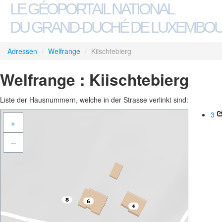
LE GÉOPORTAIL NATIONAL
DU GRAND-DUCHÉ DE LUXEMBO
Adressen
/
Welfrange
/
Kiischtebierg
Welfrange : Kiischtebierg
Liste der Hausnummern, welche in der Strasse verlinkt sind:
3
+
–