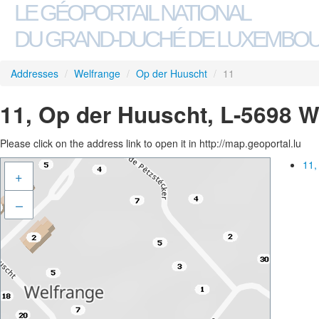
LE GÉOPORTAIL NATIONAL
DU GRAND-DUCHÉ DE LUXEMBO
Addresses
/
Welfrange
/
Op der Huuscht
/
11
11, Op der Huuscht, L-5698 W
Please click on the address link to open it in http://map.geoportal.lu
11,
+
–