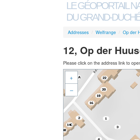
LE GÉOPORTAIL N
DU GRAND-DUCHÉ
Addresses
/
Welfrange
/
Op der 
12, Op der Huus
Please click on the address link to open
+
–