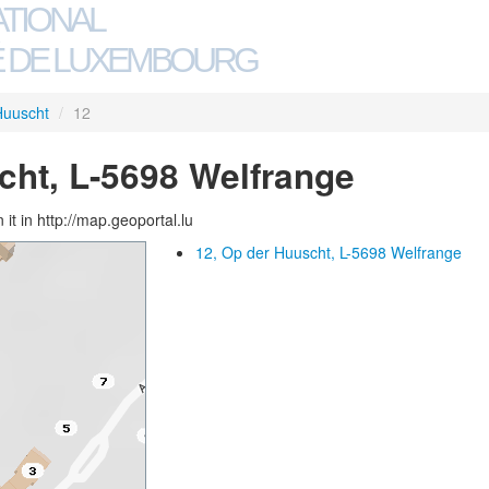
ATIONAL
 DE LUXEMBOURG
Huuscht
/
12
cht, L-5698 Welfrange
 it in http://map.geoportal.lu
12, Op der Huuscht, L-5698 Welfrange