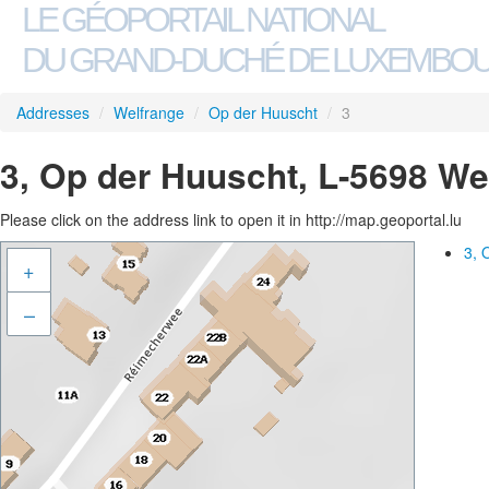
LE GÉOPORTAIL NATIONAL
DU GRAND-DUCHÉ DE LUXEMBO
Addresses
/
Welfrange
/
Op der Huuscht
/
3
3, Op der Huuscht, L-5698 We
Please click on the address link to open it in http://map.geoportal.lu
3, 
+
–