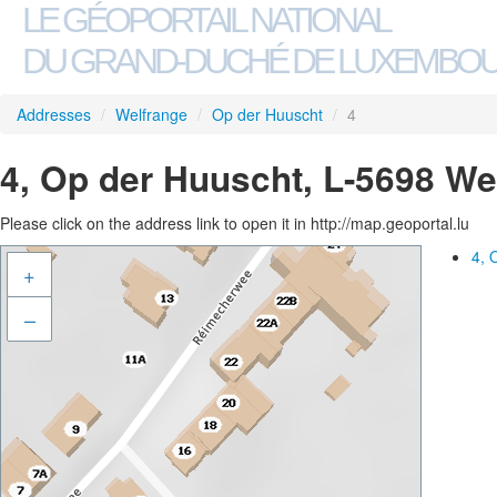
LE GÉOPORTAIL NATIONAL
DU GRAND-DUCHÉ DE LUXEMBO
Addresses
/
Welfrange
/
Op der Huuscht
/
4
4, Op der Huuscht, L-5698 We
Please click on the address link to open it in http://map.geoportal.lu
4, 
+
–