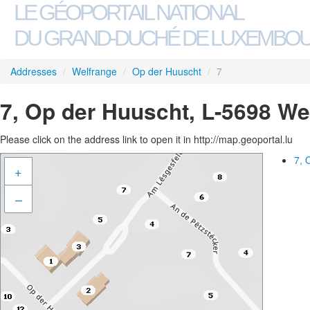
LE GÉOPORTAIL NATIONAL
DU GRAND-DUCHÉ DE LUXEMBO
Addresses
/
Welfrange
/
Op der Huuscht
/
7
7, Op der Huuscht, L-5698 We
Please click on the address link to open it in http://map.geoportal.lu
7, 
+
–