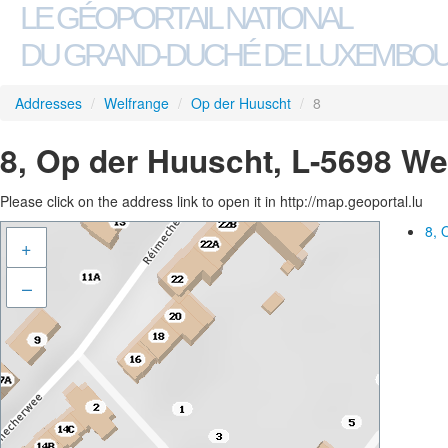
LE GÉOPORTAIL NATIONAL
DU GRAND-DUCHÉ DE LUXEMBO
Addresses
/
Welfrange
/
Op der Huuscht
/
8
8, Op der Huuscht, L-5698 We
Please click on the address link to open it in http://map.geoportal.lu
8, 
+
–