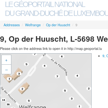
LE GÉOPORTAIL NATIONAL
DU GRAND-DUCHÉ DE LUXEMBO
Addresses
/
Welfrange
/
Op der Huuscht
/
9
9, Op der Huuscht, L-5698 We
Please click on the address link to open it in http://map.geoportal.lu
9, 
+
–