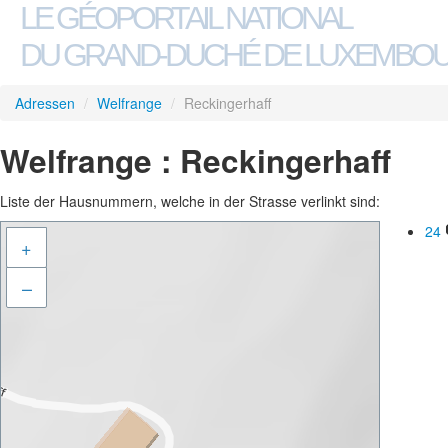
LE GÉOPORTAIL NATIONAL
DU GRAND-DUCHÉ DE LUXEMBO
Adressen
/
Welfrange
/
Reckingerhaff
Welfrange : Reckingerhaff
Liste der Hausnummern, welche in der Strasse verlinkt sind:
24
+
–