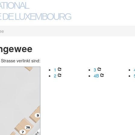
ATIONAL
 DE LUXEMBOURG
ee
angewee
trasse verlinkt sind:
1
3
2
4B