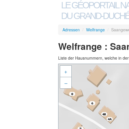
LE GÉOPORTAIL N
DU GRAND-DUCHÉ
Adressen
/
Welfrange
/
Saangew
Welfrange : Sa
Liste der Hausnummern, welche in der S
+
–