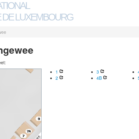
ATIONAL
 DE LUXEMBOURG
wee
angewee
eet:
1
3
2
4B