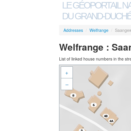
LE GÉOPORTAIL N
DU GRAND-DUCHÉ
Addresses
/
Welfrange
/
Saange
Welfrange : Sa
List of linked house numbers in the str
+
–