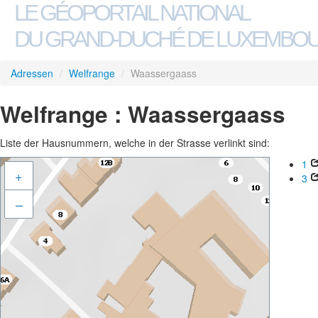
LE GÉOPORTAIL NATIONAL
DU GRAND-DUCHÉ DE LUXEMBO
Adressen
/
Welfrange
/
Waassergaass
Welfrange : Waassergaass
Liste der Hausnummern, welche in der Strasse verlinkt sind:
1
+
3
–