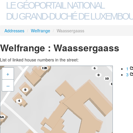
LE GÉOPORTAIL NATIONAL
DU GRAND-DUCHÉ DE LUXEMBO
Addresses
/
Welfrange
/
Waassergaass
Welfrange : Waassergaass
List of linked house numbers in the street:
1
+
3
–