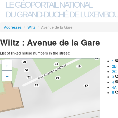
LE GÉOPORTAIL NATIONAL
DU GRAND-DUCHÉ DE LUXEMBO
Addresses
/
Wiltz
/
Avenue de la Gare
Wiltz : Avenue de la Gare
List of linked house numbers in the street:
1
+
2B
2C
–
3
4
4A
5