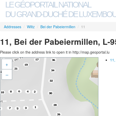
LE GÉOPORTAIL NATIONAL
DU GRAND-DUCHÉ DE LUXEMBO
Addresses
/
Wiltz
/
Bei der Pabeiermillen
/
11
11, Bei der Pabeiermillen, L-9
Please click on the address link to open it in http://map.geoportal.lu
11,
+
–