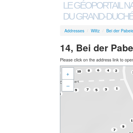
LE GÉOPORTAIL N
DU GRAND-DUCHÉ
Addresses
/
Wiltz
/
Bei der Pabeie
14, Bei der Pabe
Please click on the address link to open
+
–