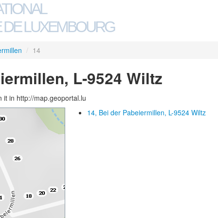
ATIONAL
 DE LUXEMBOURG
rmillen
/
14
iermillen, L-9524 Wiltz
 it in http://map.geoportal.lu
14, Bei der Pabeiermillen, L-9524 Wiltz