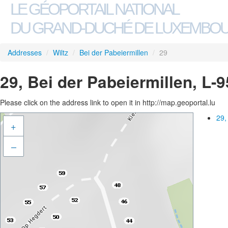
LE GÉOPORTAIL NATIONAL
DU GRAND-DUCHÉ DE LUXEMBO
Addresses
/
Wiltz
/
Bei der Pabeiermillen
/
29
29, Bei der Pabeiermillen, L-9
Please click on the address link to open it in http://map.geoportal.lu
29,
+
–