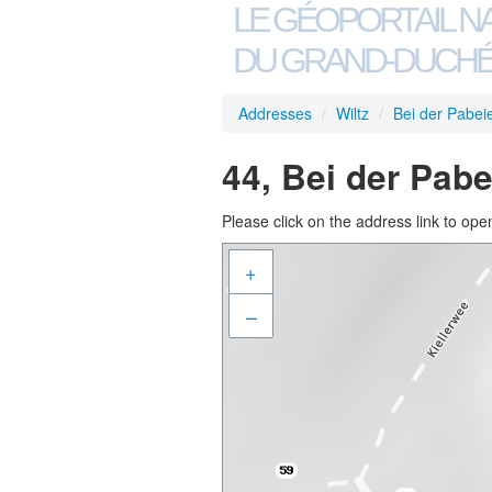
LE GÉOPORTAIL N
DU GRAND-DUCHÉ
Addresses
/
Wiltz
/
Bei der Pabeie
44, Bei der Pabe
Please click on the address link to open
+
–