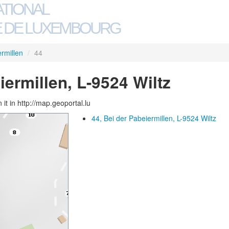
ATIONAL
 DE LUXEMBOURG
rmillen
/
44
iermillen, L-9524 Wiltz
 it in http://map.geoportal.lu
44, Bei der Pabeiermillen, L-9524 Wiltz