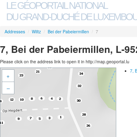
LE GÉOPORTAIL NATIONAL
DU GRAND-DUCHÉ DE LUXEMBO
Addresses
/
Wiltz
/
Bei der Pabeiermillen
/
7
7, Bei der Pabeiermillen, L-95
Please click on the address link to open it in http://map.geoportal.lu
7, 
+
–